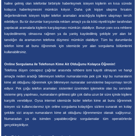
haline gelmiş olan telefonlar birbiriyle haberleşmek isteyen kişilerin en kısa sürede
kolayca haberleşmesini mümkün kılıyor. Daha çok kişiye ulaşma fırsatını
değerlendirmek isteyen kişiler telefon aramaları aracılığıyla kişilere ulaşmayı tercih
edebiliyor. Bu tür durumlar karşısında reklam amaçlı ya da kötü niyetli kişiler tarafından
yapılacak aramalarla kişilerin karşılaşması mümkün olabiliyor. Bunun yanı sıra rehbere
kaydedilmemiş olmasına rağmen ya da yanlış kaydedilmiş şekliyle yer alan bir
tanıdığın da aramasının telefona düşmesi mümkün olabiliyor. Tüm bu durumlarda
telefon kime ait bunu öğrenmek için sitemizde yer alan sorgulama bölümlerini
kullanabilirsiniz.
Online Sorgulama ile Telefonun Kime Ait Olduğunu Kolayca Öğrenin!
Telefona düşen cevapsız çağrılar arasında rehbere ismi kayıtlı olmayan ve hangi
amaçla neden aradığı bilinmeyen telefon numaralarında pek çok kişi bu numaraların
kime ait olduğunu öğrenmek için bilinmeyen numaralar servislerine başvurmayı tercih
ediyor. Pek çoğu telefon aramaları sistemleri üzerinden işlemekte olan bu servisler
sisteme giriş yapılması, numaraların girilmesi gibi çok daha uzun bir süre içinde kişilere
karşılık verebiliyor. Oysa internet sitemizde bizler telefon kime ait bunu öğrenmek
isteyen siz kullanıcılarımız için online sorgulama kolaylığını sizlere sunarak en kolay
şekilde sizi arayan numaraların kime ait olduğunu öğrenmenize olanak sağlıyoruz.
Numaradan ya da isimden yapabileceğiniz sorgulamalar tüm operatörlerde
gerçekleştiriliyor.