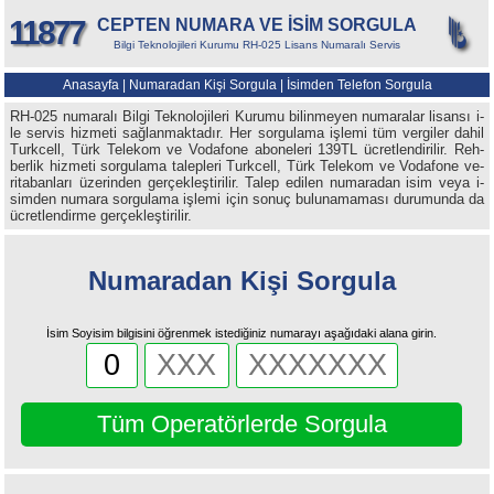
11877
CEPTEN NUMARA VE İSİM SORGULA
Bilgi Teknolojileri Kurumu RH-025 Lisans Numaralı Servis
Anasayfa
|
Numaradan Kişi Sorgula
|
İsimden Telefon Sorgula
RH-025 nu­ma­ra­lı Bil­gi Tek­no­lo­ji­le­ri Ku­ru­mu bi­lin­me­yen nu­ma­ra­lar li­san­sı i­
le ser­vis hiz­me­ti sağ­lan­mak­ta­dır. Her sor­gu­la­ma iş­le­mi tüm ver­gi­ler da­hil
Turkcell, Türk Telekom ve Vodafone a­bo­ne­le­ri 139TL üc­ret­len­di­ri­lir. Reh­
ber­lik hiz­me­ti sor­gu­la­ma ta­lep­le­ri Turkcell, Türk Telekom ve Vodafone ve­
ri­ta­ban­la­rı ü­ze­rin­den ger­çek­leş­ti­ri­lir. Ta­lep e­di­len nu­ma­ra­dan i­sim ve­ya i­
sim­den nu­ma­ra sor­gu­la­ma iş­le­mi i­çin so­nuç bu­lu­na­ma­ma­sı du­ru­mun­da da
üc­ret­len­dir­me ger­çek­leş­ti­ri­lir.
Numaradan Kişi Sorgula
İsim Soyisim bilgisini öğrenmek istediğiniz numarayı aşağıdaki alana girin.
Tüm Operatörlerde Sorgula